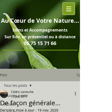
Au
Cœur
de Votre Nature...
Soins et
Accompagnements
Sur Rdv, en pré
sentiel ou à distance
06 75 15 71 66
Post
Tous les posts
Cédric Leresche
Tous les posts
13 juil. 2017
De façon générale...
Actus
Dernière mise à jour :
19 nov. 2020