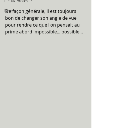
L.E.N/Photos
Divers
De façon générale, il est toujours 
bon de changer son angle de vue 
pour rendre ce que l'on pensait au 
prime abord impossible... possible...