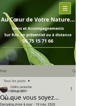
Au
Cœur
de Votre Nature...
Soins et
Accompagnements
Sur Rdv, en pré
sentiel ou à distance
06 75 15 71 66
Post
Tous les posts
Cédric Leresche
Tous les posts
30 nov. 2017
Où que vous soyez...
Actus
Dernière mise à jour :
19 nov. 2020