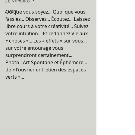
L.E.N/Photos
Divers
Où que vous soyez... Quoi que vous 
fassiez... Observez... Écoutez... Laissez 
libre cours à votre créativité... Suivez 
votre intuition... Et redonnez Vie aux 
« choses »... Les « effets » sur vous... 
sur votre entourage vous 
surprendront certainement...
Photo : Art Spontané et Éphémère... 
de « l'ouvrier entretien des espaces 
verts »...