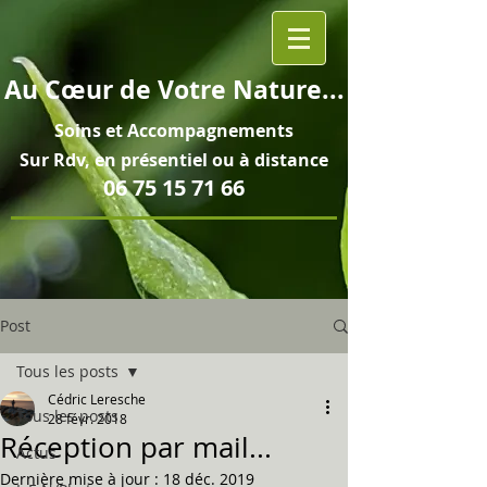
Au
Cœur
de Votre Nature...
Soins et
Accompagnements
Sur Rdv, en pré
sentiel ou à distance
06 75 15 71 66
Post
Tous les posts
Cédric Leresche
Tous les posts
28 févr. 2018
Réception par mail...
Actus
Dernière mise à jour :
18 déc. 2019