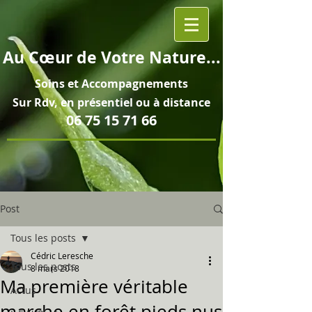
Au
Cœur
de Votre Nature...
Soins et
Accompagnements
Sur Rdv, en pré
sentiel ou à distance
06 75 15 71 66
Post
Tous les posts
Cédric Leresche
Tous les posts
8 mars 2018
Ma première véritable
Actus
marche en forêt pieds nus