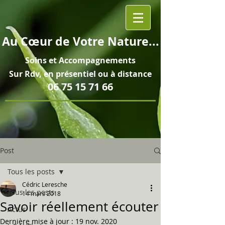
Au
Cœur
de Votre Nature...
Soins et
Accompagnements
Sur Rdv, en pré
sentiel ou à distance
06 75 15 71 66
Post
Tous les posts
Cédric Leresche
Tous les posts
14 mars 2018
Savoir réellement écouter
Actus
Dernière mise à jour :
19 nov. 2020