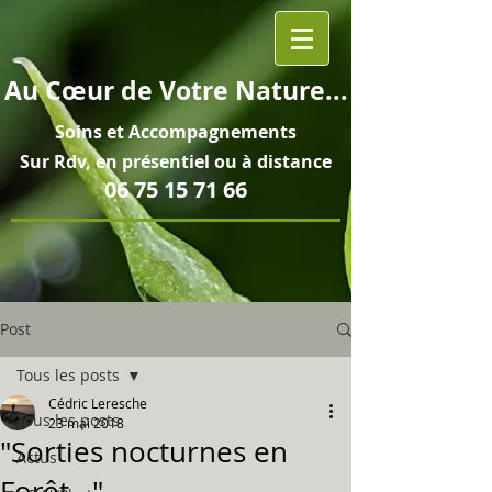
Au
Cœur
de Votre Nature...
Soins et
Accompagnements
Sur Rdv, en pré
sentiel ou à distance
06 75 15 71 66
Post
Tous les posts
Cédric Leresche
Tous les posts
23 mai 2018
"Sorties nocturnes en
Actus
Forêt..."