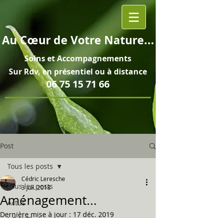
Au
Cœur
de Votre Nature...
Soins et
Accompagnements
Sur Rdv, en pré
sentiel ou à distance
06 75 15 71 66
Post
Tous les posts
Cédric Leresche
Tous les posts
3 juil. 2018
Aménagement...
Actus
Dernière mise à jour :
17 déc. 2019