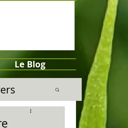
Le Blog
vers
re