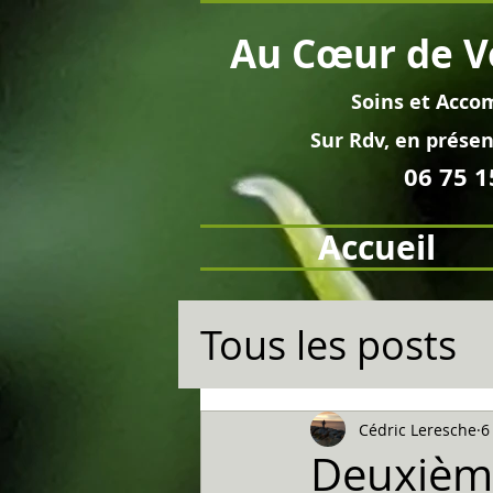
Au
Cœur
de V
Soins et
Acco
Sur Rdv, en pré
sen
06 75 1
Accueil
Tous les posts
Cédric Leresche
6
Deuxième