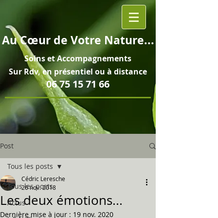
Au
Cœur
de Votre Nature...
Soins et
Accompagnements
Sur Rdv, en pré
sentiel ou à distance
06 75 15 71 66
Post
Tous les posts
Cédric Leresche
Tous les posts
26 nov. 2018
Les deux émotions...
Actus
Dernière mise à jour :
19 nov. 2020