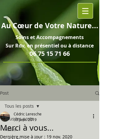
Au
Cœur
de Votre Nature...
Soins et
Accompagnements
Sur Rdv, en pré
sentiel ou à distance
06 75 15 71 66
Post
Tous les posts
Cédric Leresche
Tous les posts
30 janv. 2019
Merci à vous...
Actus
Dernière mise à jour :
19 nov. 2020