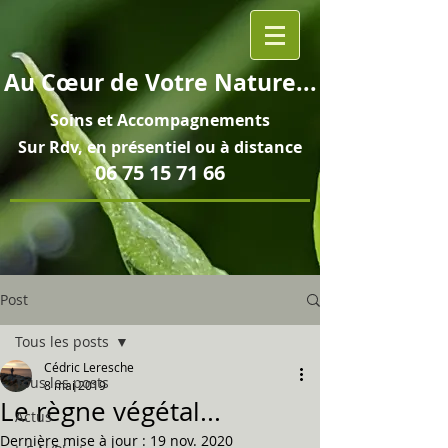
Au
Cœur
de Votre Nature...
Soins et
Accompagnements
Sur Rdv, en pré
sentiel ou à distance
06 75 15 71 66
Post
Tous les posts
Cédric Leresche
Tous les posts
8 mai 2019
Le règne végétal...
Actus
Dernière mise à jour :
19 nov. 2020