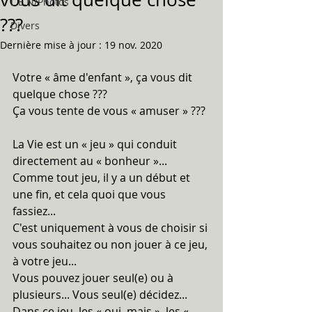
L.E.N/Photos
???
Divers
Dernière mise à jour :
19 nov. 2020
Votre « âme d'enfant », ça vous dit 
quelque chose ???
Ça vous tente de vous « amuser » ???
La Vie est un « jeu » qui conduit 
directement au « bonheur »...
Comme tout jeu, il y a un début et 
une fin, et cela quoi que vous 
fassiez...
C'est uniquement à vous de choisir si 
vous souhaitez ou non jouer à ce jeu, 
à votre jeu...
Vous pouvez jouer seul(e) ou à 
plusieurs... Vous seul(e) décidez...
Dans ce jeu, les « oui, mais », les « 