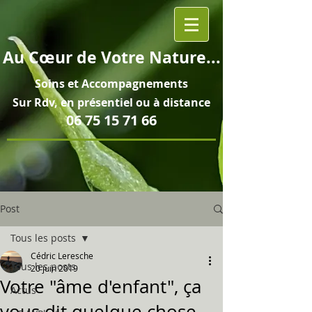
Au
Cœur
de Votre Nature...
Soins et
Accompagnements
Sur Rdv, en pré
sentiel ou à distance
06 75 15 71 66
Post
Tous les posts
Cédric Leresche
Tous les posts
20 juin 2019
Votre "âme d'enfant", ça
Actus
vous dit quelque chose