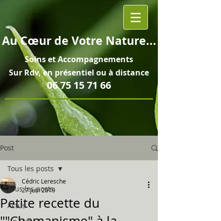
Au
Cœur
de Votre Nature...
Soins et
Accompagnements
Sur Rdv, en pré
sentiel ou à distance
06 75 15 71 66
Post
Tous les posts
Cédric Leresche
Tous les posts
27 juin 2019
Petite recette du
Actus
""Chamanisme" à la