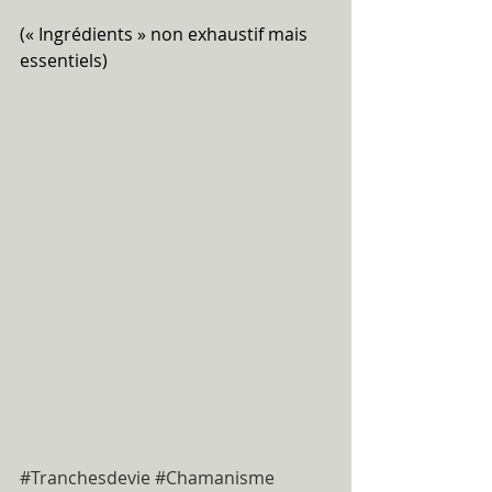
(« Ingrédients » non exhaustif mais 
essentiels)
#Tranchesdevie
#Chamanisme