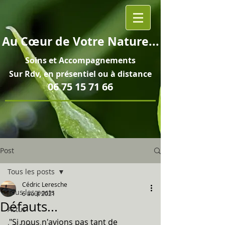
Au
Cœur
de Votre Nature...
Soins et
Accompagnements
Sur Rdv, en pré
sentiel ou à distance
06 75 15 71 66
Post
Tous les posts
Cédric Leresche
Tous les posts
6 août 2021
Défauts...
Actus
"Si nous n'avions pas tant de 