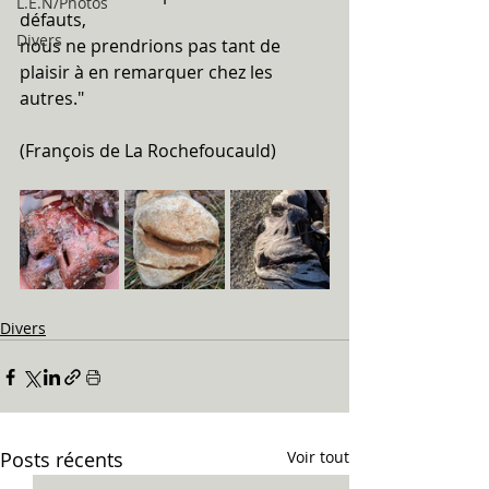
L.E.N/Photos
défauts,  
Divers
nous ne prendrions pas tant de 
plaisir à en remarquer chez les 
autres."
(François de La Rochefoucauld)
Divers
Posts récents
Voir tout