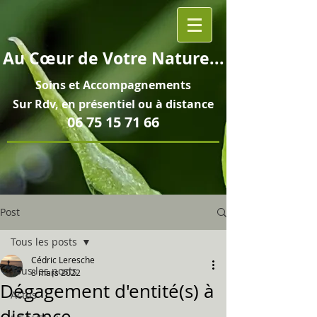
Au
Cœur
de Votre Nature...
Soins et
Accompagnements
Sur Rdv, en pré
sentiel ou à distance
06 75 15 71 66
Post
Tous les posts
Cédric Leresche
Tous les posts
8 mars 2022
Dégagement d'entité(s) à
Actus
distance...