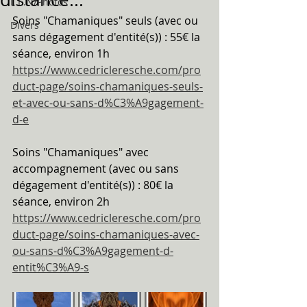
L.E.N/Photos
Soins "Chamaniques" seuls (avec ou 
Divers
sans dégagement d'entité(s)) : 55€ la 
séance, environ 1h
https://www.cedricleresche.com/pro
duct-page/soins-chamaniques-seuls-
et-avec-ou-sans-d%C3%A9gagement-
d-e
Soins "Chamaniques" avec 
accompagnement (avec ou sans 
dégagement d'entité(s)) : 80€ la 
séance, environ 2h
https://www.cedricleresche.com/pro
duct-page/soins-chamaniques-avec-
ou-sans-d%C3%A9gagement-d-
entit%C3%A9-s