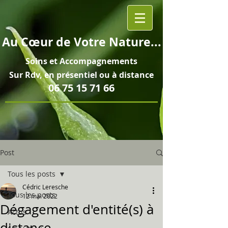
Au
Cœur
de Votre Nature...
Soins et
Accompagnements
Sur Rdv, en pré
sentiel ou à distance
06 75 15 71 66
Post
Tous les posts
Cédric Leresche
Tous les posts
12 mai 2022
Dégagement d'entité(s) à
Actus
distance...