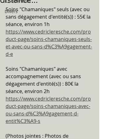
L.E.N/Photos
Soins "Chamaniques" seuls (avec ou 
Divers
sans dégagement d'entité(s)) : 55€ la 
séance, environ 1h
https://www.cedricleresche.com/pro
duct-page/soins-chamaniques-seuls-
et-avec-ou-sans-d%C3%A9gagement-
d-e
Soins "Chamaniques" avec 
accompagnement (avec ou sans 
dégagement d'entité(s)) : 80€ la 
séance, environ 2h
https://www.cedricleresche.com/pro
duct-page/soins-chamaniques-avec-
ou-sans-d%C3%A9gagement-d-
entit%C3%A9-s
(Photos jointes : Photos de 