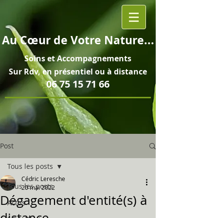
Au
Cœur
de Votre Nature...
Soins et
Accompagnements
Sur Rdv, en pré
sentiel ou à distance
06 75 15 71 66
Post
Tous les posts
Cédric Leresche
Tous les posts
20 mai 2022
Dégagement d'entité(s) à
Actus
distance...