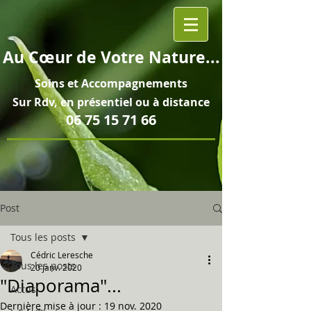
Au
Cœur
de Votre Nature...
Soins et
Accompagnements
Sur Rdv, en pré
sentiel ou à distance
06 75 15 71 66
Post
Tous les posts
Cédric Leresche
Tous les posts
20 janv. 2020
"Diaporama"...
Actus
Dernière mise à jour :
19 nov. 2020