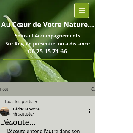
Au
Cœur
de Votre Nature...
Soins et
Accompagnements
Sur Rdv, en pré
sentiel ou à distance
06 75 15 71 66
Post
Tous les posts
Cédric Leresche
Tous les posts
18 août 2021
L'écoute...
Actus
"L'écoute entend l'autre dans son 