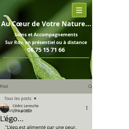
Au
Cœur
de Votre Nature...
Soins et
Accompagnements
Sur Rdv, en pré
sentiel ou à distance
06 75 15 71 66
Post
Tous les posts
Cédric Leresche
Tous les posts
27 mai 2021
L'égo...
Actus
"L'égo est alimenté par une peur, 