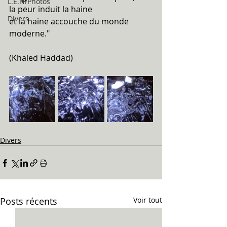
L.E.N/Photos
la peur induit la haine 
Divers
et la haine accouche du monde 
moderne."
(Khaled Haddad)
Divers
Posts récents
Voir tout