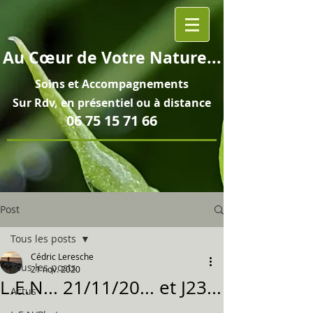
Au
Cœur
de Votre Nature...
Soins et
Accompagnements
Sur Rdv, en pré
sentiel ou à distance
06 75 15 71 66
Post
Tous les posts
Cédric Leresche
Tous les posts
21 nov. 2020
L.E.N... 21/11/20... et J23...
Actus