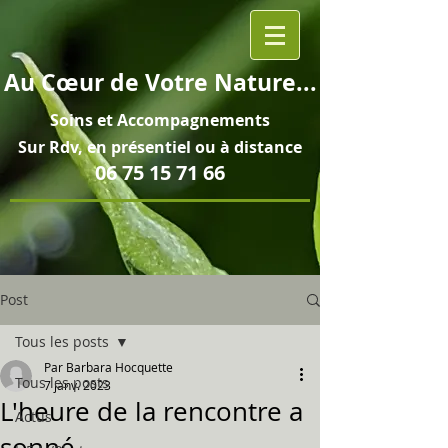
Au
Cœur
de Votre Nature...
Soins et
Accompagnements
Sur Rdv, en pré
sentiel ou à distance
06 75 15 71 66
Post
Tous les posts
Par Barbara Hocquette
Tous les posts
7 janv. 2023
L'heure de la rencontre a
Actus
sonné...