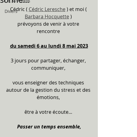
L.E.N/Photos
Cédric ( 
Cédric Leresche
 ) et moi ( 
Divers
Barbara Hocquette
 ) 
prévoyons de venir à votre 
rencontre 
du samedi 6 au lundi 8 mai 2023
3 jours pour partager, échanger, 
communiquer, 
vous enseigner des techniques 
autour de la gestion du stress et des 
émotions, 
être à votre écoute... 
Passer un temps ensemble,