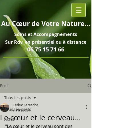
Au
Cœur
de Votre Nature...
Soins et
Accompagnements
Sur Rdv, en pré
sentiel ou à distance
06 75 15 71 66
Post
Tous les posts
Cédric Leresche
Tous les posts
9 avr. 2021
Le cœur et le cerveau...
Actus
"Le cœur et le cerveau sont des 