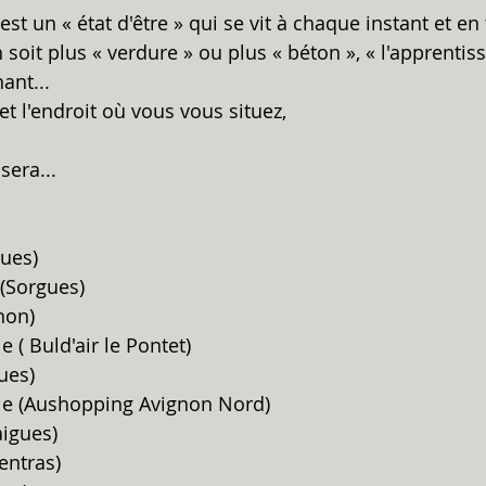
t un « état d'être » qui se vit à chaque instant et en t
soit plus « verdure » ou plus « béton », « l'apprentiss
ant...
et l'endroit où vous vous situez,  
sera...
gues)
 (Sorgues)
gnon)
 ( Buld'air le Pontet)
gues)
e (Aushopping Avignon Nord)
aigues)
pentras)