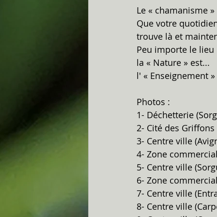
Le « chamanisme » es
Que votre quotidien 
trouve là et mainten
Peu importe le lieu 
la « Nature » est...  
l' « Enseignement » 
Photos :
1- Déchetterie (Sor
2- Cité des Griffons
3- Centre ville (Avi
4- Zone commerciale
5- Centre ville (Sor
6- Zone commercial
7- Centre ville (Entr
8- Centre ville (Car