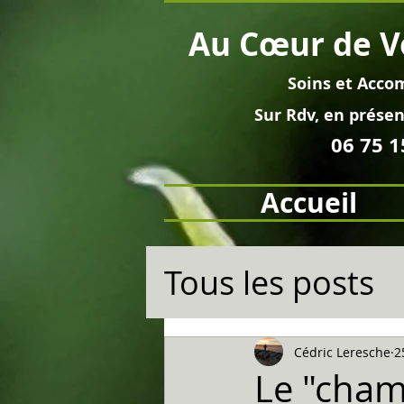
Au
Cœur
de V
Soins et
Acco
Sur Rdv, en pré
sen
06 75 1
Accueil
Tous les posts
Cédric Leresche
2
Le "chama