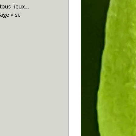
ous lieux...
age » se 