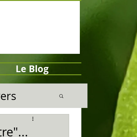
Le Blog
vers
re"...