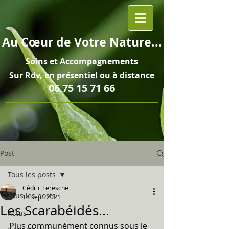
Au
Cœur
de Votre Nature...
Soins et
Accompagnements
Sur Rdv, en pré
sentiel ou à distance
06 75 15 71 66
Post
Tous les posts
Cédric Leresche
Tous les posts
18 sept. 2021
Les Scarabéidés...
Actus
Plus communément connus sous le 