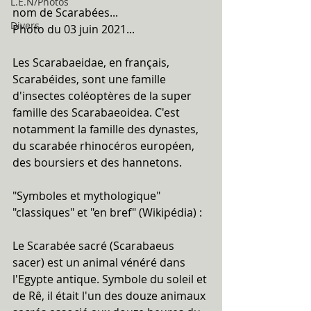
L.E.N/Photos
nom de Scarabées...
Divers
Photo du 03 juin 2021...
Les Scarabaeidae, en français, 
Scarabéides, sont une famille 
d'insectes coléoptères de la super 
famille des Scarabaeoidea. C'est 
notamment la famille des dynastes, 
du scarabée rhinocéros européen, 
des boursiers et des hannetons.
"Symboles et mythologique" 
"classiques" et "en bref" (Wikipédia) : 
Le Scarabée sacré (Scarabaeus 
sacer) est un animal vénéré dans 
l'Egypte antique. Symbole du soleil et 
de Rê, il était l'un des douze animaux 