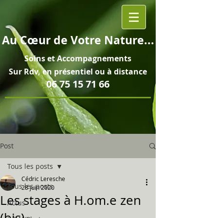
Au
Cœur
de Votre Nature...
Soins et
Accompagnements
Sur Rdv, en pré
sentiel ou à distance
06 75 15 71 66
Post
Tous les posts
Cédric Leresche
Tous les posts
28 juin 2020
Les stages à H.om.e zen
Actus
(bis)...