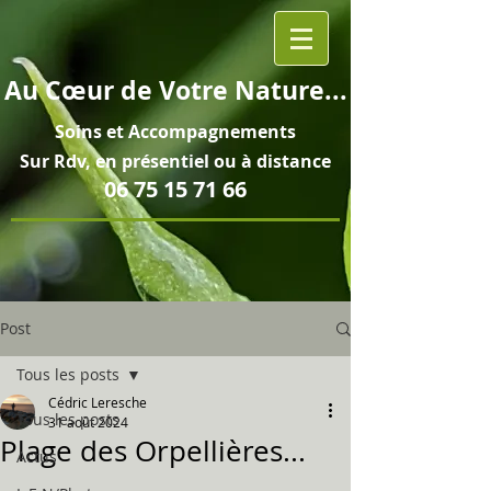
Au
Cœur
de Votre Nature...
Soins et
Accompagnements
Sur Rdv, en pré
sentiel ou à distance
06 75 15 71 66
Post
Tous les posts
Cédric Leresche
Tous les posts
31 août 2024
Plage des Orpellières...
Actus