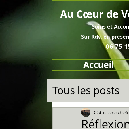
Au
Cœur
de V
Soins et
Acco
Sur Rdv, en pré
sen
06 75 1
Accueil
Tous les posts
Cédric Leresche
5
Réflexion