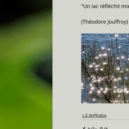
"Un lac réfléchit mi
(Théodore Jouffroy)
L.E.N/Photos