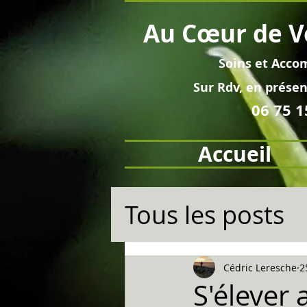
Au
Cœur
de V
Soins et
Acco
Sur Rdv, en pré
sen
06 75 1
Accueil
Tous les posts
Cédric Leresche
2
S'élever