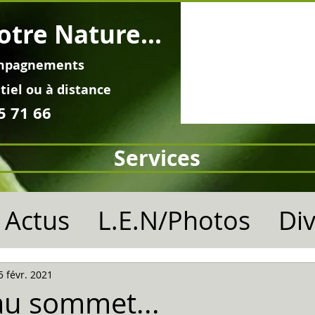
otre Nature...
mpagnements
tiel ou à distance
5 71 66
Services
Actus
L.E.N/Photos
Di
5 févr. 2021
 au sommet...