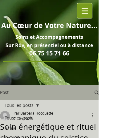
Au
Cœur
de Votre Nature...
Soins et
Accompagnements
Sur Rdv, en pré
sentiel ou à distance
06 75 15 71 66
Post
Tous les posts
Par Barbara Hocquette
Tous les posts
7 juin 2023
Soin énergétique et rituel
Actus
chamanique du solstice