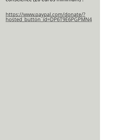
https://www.paypal.com/donate/?
hosted_button_id=DP6T9E6PGPMN4