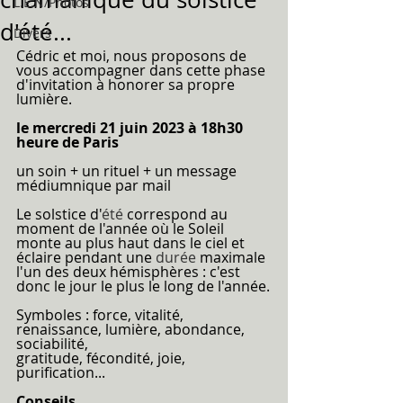
L.E.N/Photos
d'été...
Divers
Cédric et moi, nous proposons de 
vous accompagner dans cette phase 
d'invitation à honorer sa propre 
lumière.
le mercredi 21 juin 2023 à 18h30 
heure de Paris
un soin + un rituel + un message 
médiumnique par mail
Le solstice d'
été
 correspond au 
moment de l'année où le Soleil 
monte au plus haut dans le ciel et 
éclaire pendant une 
durée
 maximale 
l'un des deux hémisphères : c'est 
donc le jour le plus le long de l'année.
Symboles : force, vitalité, 
renaissance, lumière, abondance, 
sociabilité,
gratitude, fécondité, joie, 
purification...
Conseils