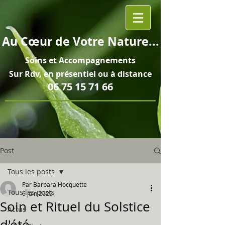
Au
Cœur
de Votre Nature...
Soins et
Accompagnements
Sur Rdv, en pré
sentiel ou à distance
06 75 15 71 66
Post
Tous les posts
Par Barbara Hocquette
Tous les posts
6 juin 2025
Soin et Rituel du Solstice
Actus
d'été...