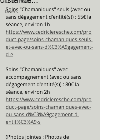
L.E.N/Photos
Soins "Chamaniques" seuls (avec ou 
Divers
sans dégagement d'entité(s)) : 55€ la 
séance, environ 1h
https://www.cedricleresche.com/pro
duct-page/soins-chamaniques-seuls-
et-avec-ou-sans-d%C3%A9gagement-
d-e
Soins "Chamaniques" avec 
accompagnement (avec ou sans 
dégagement d'entité(s)) : 80€ la 
séance, environ 2h
https://www.cedricleresche.com/pro
duct-page/soins-chamaniques-avec-
ou-sans-d%C3%A9gagement-d-
entit%C3%A9-s
(Photos jointes : Photos de 