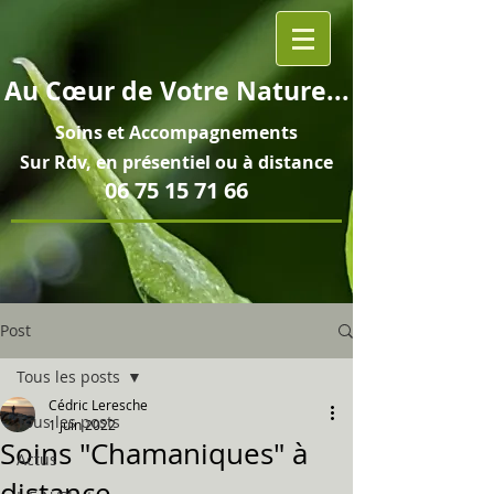
Au
Cœur
de Votre Nature...
Soins et
Accompagnements
Sur Rdv, en pré
sentiel ou à distance
06 75 15 71 66
Post
Tous les posts
Cédric Leresche
Tous les posts
1 juin 2022
Soins "Chamaniques" à
Actus
distance...