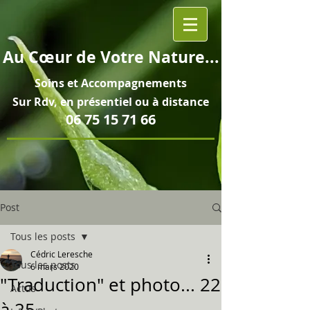
Au
Cœur
de Votre Nature...
Soins et
Accompagnements
Sur Rdv, en pré
sentiel ou à distance
06 75 15 71 66
Post
Tous les posts
Cédric Leresche
Tous les posts
6 mars 2020
"Traduction" et photo... 22
Actus
à 25...