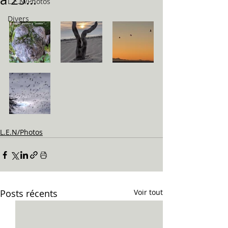
L.E.N/Photos
Divers
L.E.N/Photos
Posts récents
Voir tout