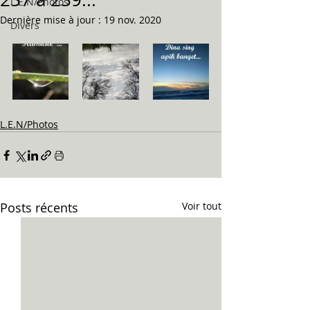
L.E.N/Photos
Dernière mise à jour :
19 nov. 2020
Divers
L.E.N/Photos
Posts récents
Voir tout