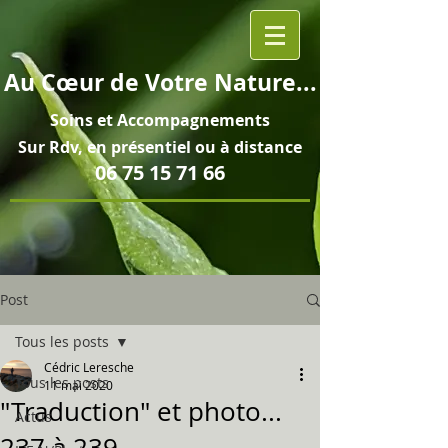
Au
Cœur
de Votre Nature...
Soins et
Accompagnements
Sur Rdv, en pré
sentiel ou à distance
06 75 15 71 66
Post
Tous les posts
Cédric Leresche
Tous les posts
11 mai 2020
"Traduction" et photo...
Actus
237 à 239...