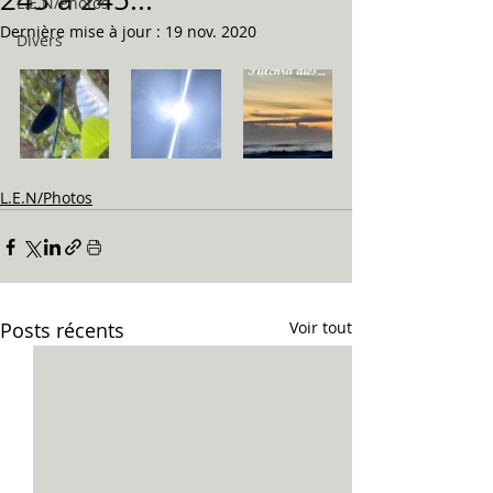
L.E.N/Photos
Dernière mise à jour :
19 nov. 2020
Divers
L.E.N/Photos
Posts récents
Voir tout