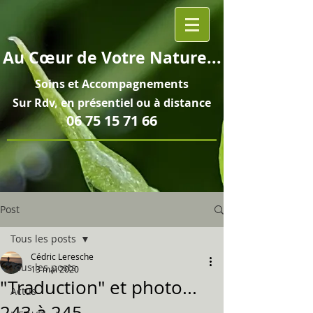
Au
Cœur
de Votre Nature...
Soins et
Accompagnements
Sur Rdv, en pré
sentiel ou à distance
06 75 15 71 66
Post
Tous les posts
Cédric Leresche
Tous les posts
13 mai 2020
"Traduction" et photo...
Actus
243 à 245...