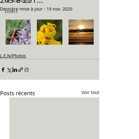
L.E.N/Photos
Dernière mise à jour :
19 nov. 2020
Divers
L.E.N/Photos
Posts récents
Voir tout