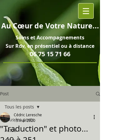
Au
Cœur
de Votre Nature...
Soins et
Accompagnements
Sur Rdv, en pré
sentiel ou à distance
06 75 15 71 66
Post
Tous les posts
Cédric Leresche
Tous les posts
15 mai 2020
"Traduction" et photo...
Actus
249 à 251...