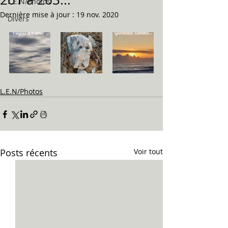
L.E.N/Photos
Dernière mise à jour :
19 nov. 2020
Divers
L.E.N/Photos
Posts récents
Voir tout