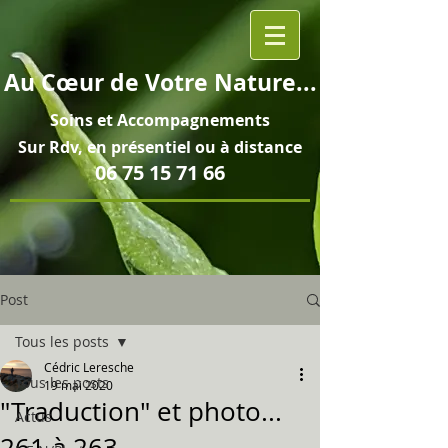
Au
Cœur
de Votre Nature...
Soins et
Accompagnements
Sur Rdv, en pré
sentiel ou à distance
06 75 15 71 66
Post
Tous les posts
Cédric Leresche
Tous les posts
19 mai 2020
"Traduction" et photo...
Actus
261 à 263...