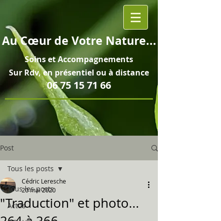
Au
Cœur
de Votre Nature...
Soins et
Accompagnements
Sur Rdv, en pré
sentiel ou à distance
06 75 15 71 66
Post
Tous les posts
Cédric Leresche
Tous les posts
20 mai 2020
"Traduction" et photo...
Actus
264 à 266...