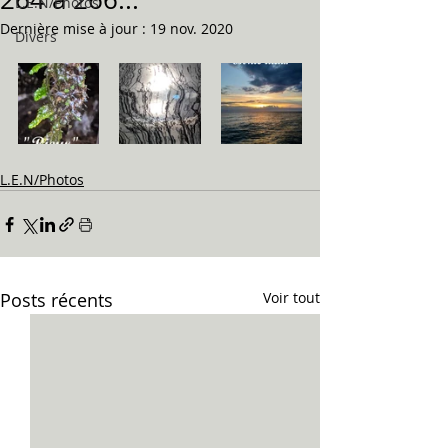
L.E.N/Photos
Dernière mise à jour :
19 nov. 2020
Divers
L.E.N/Photos
Posts récents
Voir tout