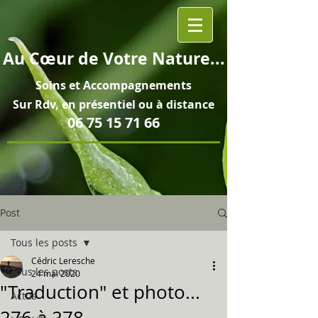
Au
Cœur
de Votre Nature...
Soins et
Accompagnements
Sur Rdv, en pré
sentiel ou à distance
06 75 15 71 66
Post
Tous les posts
Cédric Leresche
Tous les posts
24 mai 2020
"Traduction" et photo...
Actus
276 à 278...