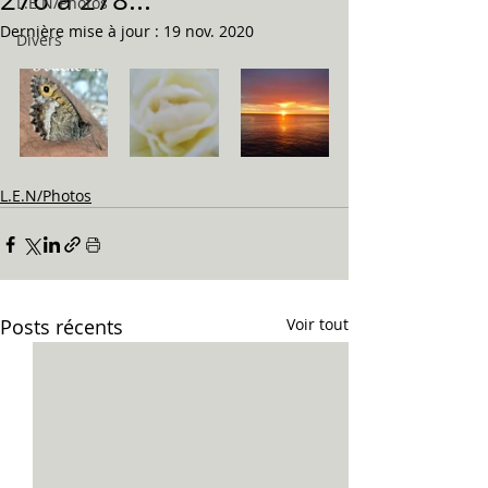
L.E.N/Photos
Dernière mise à jour :
19 nov. 2020
Divers
L.E.N/Photos
Posts récents
Voir tout