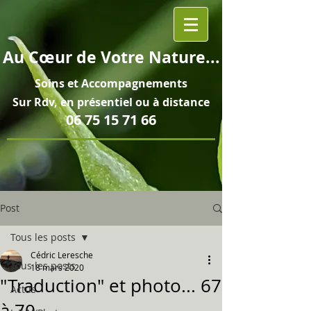
Au
Cœur
de Votre Nature...
Soins et
Accompagnements
Sur Rdv, en pré
sentiel ou à distance
06 75 15 71 66
Post
Tous les posts
Cédric Leresche
Tous les posts
18 mars 2020
"Traduction" et photo... 67
Actus
à 70...