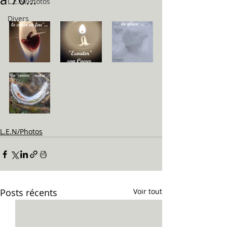
L.E.N/Photos
Divers
L.E.N/Photos
Posts récents
Voir tout