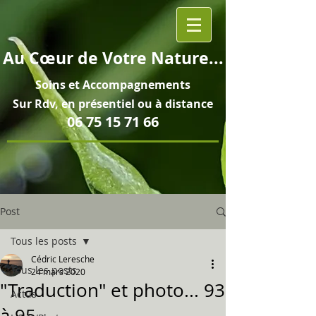
Au
Cœur
de Votre Nature...
Soins et
Accompagnements
Sur Rdv, en pré
sentiel ou à distance
06 75 15 71 66
Post
Tous les posts
Cédric Leresche
Tous les posts
24 mars 2020
"Traduction" et photo... 93
Actus
à 95...