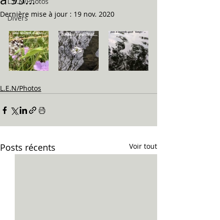
L.E.N/Photos
Dernière mise à jour :
19 nov. 2020
Divers
L.E.N/Photos
Posts récents
Voir tout