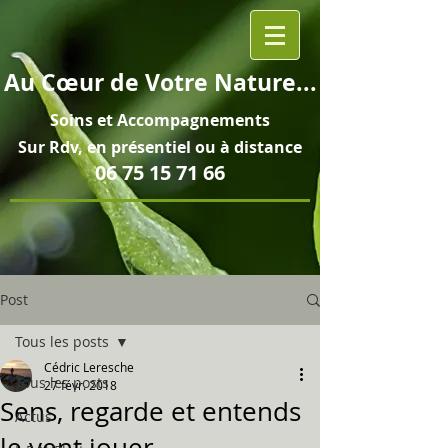
Au
Cœur
de Votre Nature...
Soins et
Accompagnements
Sur Rdv, en pré
sentiel ou à distance
06 75 15 71 66
Post
Tous les posts
Cédric Leresche
Tous les posts
27 févr. 2018
Sens, regarde et entends
Actus
le vent jouer...