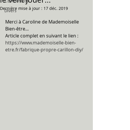
L.E.N/Photos
Dernière mise à jour :
17 déc. 2019
Divers
Merci à Caroline de Mademoiselle 
Bien-être...
Article complet en suivant le lien :
https://www.mademoiselle-bien-
etre.fr/fabrique-propre-carillon-diy/