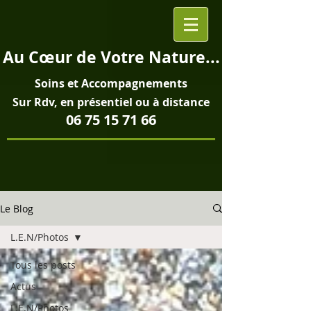
Au
Cœur
de Votre Nature...
Soins et
Accompagnements
Sur Rdv, en pré
sentiel ou à distance
06 75 15 71 66
Le Blog
L.E.N/Photos
Tous les posts
Actus
L.E.N/Photos