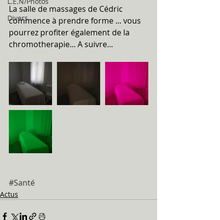
L.E.N/Photos
La salle de massages de Cédric 
Divers
commence à prendre forme ... vous 
pourrez profiter également de la 
chromotherapie... A suivre...
#Santé
Actus