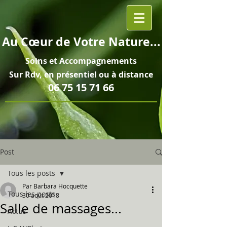
Au
Cœur
de Votre Nature...
Soins et
Accompagnements
Sur Rdv, en pré
sentiel ou à distance
06 75 15 71 66
Post
Tous les posts
Par Barbara Hocquette
Tous les posts
30 août 2018
Salle de massages...
Actus