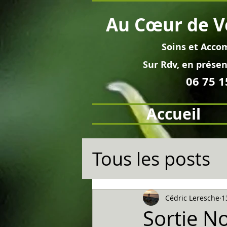
Au
Cœur
de V
Soins et
Acco
Sur Rdv, en pré
sen
06 75 1
Accueil
Tous les posts
Cédric Leresche
1
Sortie No