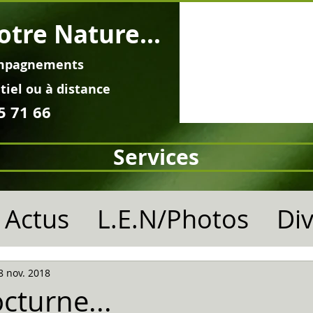
otre Nature...
mpagnements
tiel ou à distance
5 71 66
Services
Actus
L.E.N/Photos
Di
8 nov. 2018
cturne...