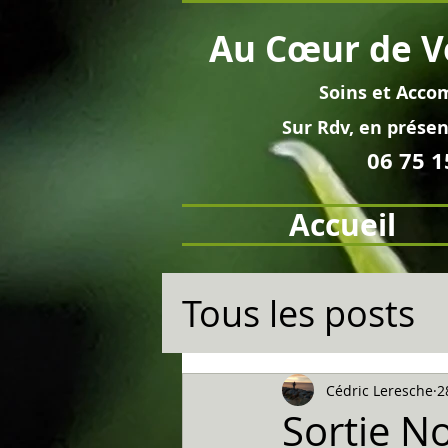
Au
Cœur
de V
Soins et
Acco
Sur Rdv, en pré
sen
06 75 1
Accueil
Tous les posts
Cédric Leresche
2
Sortie No