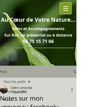
Au
Cœur
de Votre Nature...
Soins et
Accompagnements
Sur Rdv, en pré
sentiel ou à distance
06 75 15 71 66
Post
Tous les posts
Cédric Leresche
Tous les posts
11 juin 2019
Notes sur mon
Actus
«nouveau facebook»...