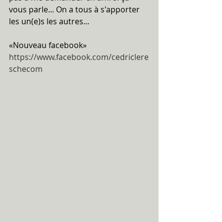
vous parle... On a tous à s'apporter 
les un(e)s les autres...
«Nouveau facebook» 
https://www.facebook.com/cedriclere
schecom