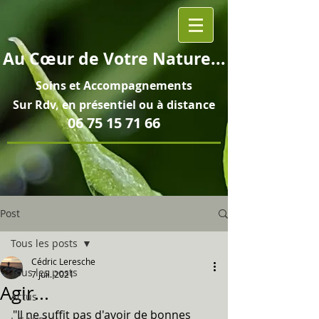
Au
Cœur
de Votre Nature...
Soins et
Accompagnements
Sur Rdv, en pré
sentiel ou à distance
06 75 15 71 66
Post
Tous les posts
Cédric Leresche
Tous les posts
7 juil. 2021
Agir...
Actus
"Il ne suffit pas d'avoir de bonnes 