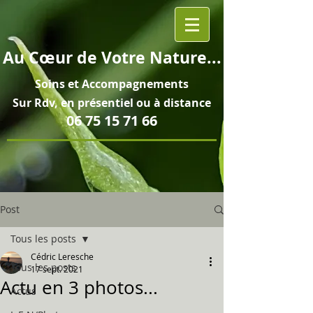
Au
Cœur
de Votre Nature...
Soins et
Accompagnements
Sur Rdv, en pré
sentiel ou à distance
06 75 15 71 66
Post
Tous les posts
Cédric Leresche
Tous les posts
17 sept. 2021
Actu en 3 photos...
Actus