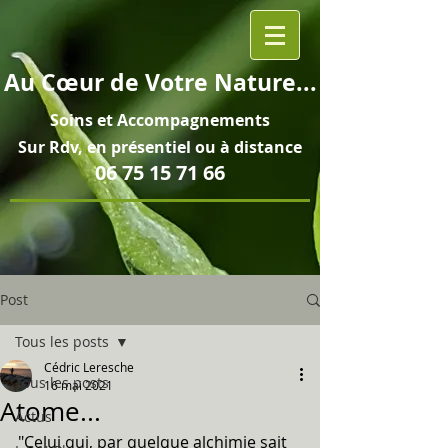
Au
Cœur
de Votre Nature...
Soins et
Accompagnements
Sur Rdv, en pré
sentiel ou à distance
06 75 15 71 66
Post
Tous les posts
Cédric Leresche
Tous les posts
16 mai 2021
Atome...
Actus
"Celui qui, par quelque alchimie sait 