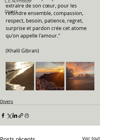
L.E.N/Photos
extraire de son cœur, pour les 
Divers
refondre ensemble, compassion, 
respect, besoin, patience, regret, 
surprise et pardon crée cet atome 
qu'on appelle l'amour."
(Khalil Gibran)
Divers
Posts récents
Voir tout